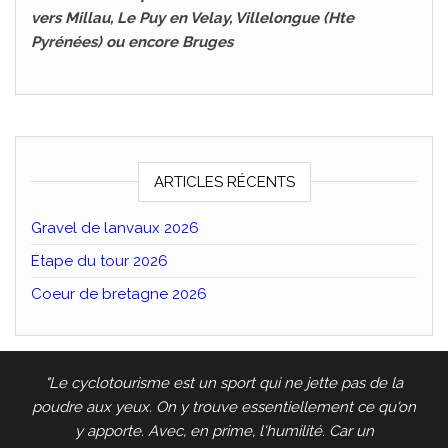
vers Millau, Le Puy en Velay, Villelongue (Hte
Pyrénées) ou encore Bruges
ARTICLES RÉCENTS
Gravel de lanvaux 2026
Etape du tour 2026
Coeur de bretagne 2026
"Le cyclotourisme est un sport qui ne jette pas de la
poudre aux yeux. On y trouve essentiellement ce qu'on
y apporte. Avec, en prime, l'humilité. Car un