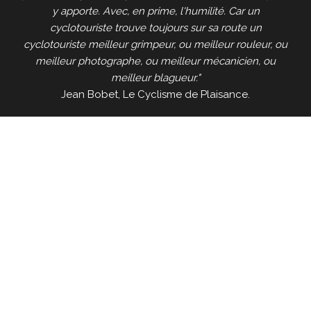
y apporte. Avec, en prime, l'humilité. Car un
cyclotouriste trouve toujours sur sa route un
cyclotouriste meilleur grimpeur, ou meilleur rouleur, ou
meilleur photographe, ou meilleur mécanicien, ou
meilleur blagueur."
Jean Bobet, Le Cyclisme de Plaisance.