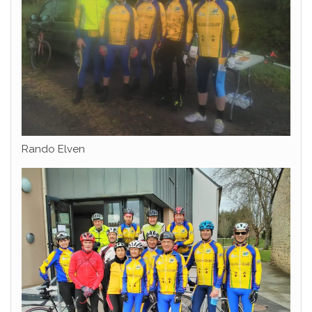
Rando Elven