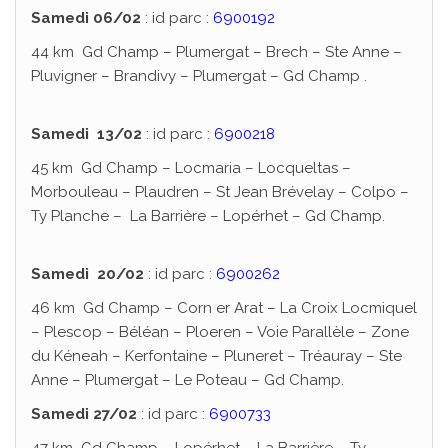
Samedi 06/02
: id parc :
6900192
44 km Gd Champ – Plumergat – Brech – Ste Anne –
Pluvigner – Brandivy – Plumergat – Gd Champ .
Samedi 13/02
: id parc :
6900218
45 km Gd Champ – Locmaria – Locqueltas –
Morbouleau – Plaudren – St Jean Brévelay – Colpo –
Ty Planche – La Barrière – Lopérhet – Gd Champ.
Samedi 20/02
: id parc :
6900262
46 km Gd Champ – Corn er Arat – La Croix Locmiquel
– Plescop – Béléan – Ploeren – Voie Parallèle – Zone
du Kéneah – Kerfontaine – Pluneret – Tréauray – Ste
Anne – Plumergat – Le Poteau – Gd Champ.
Samedi 27/02
: id parc :
6900733