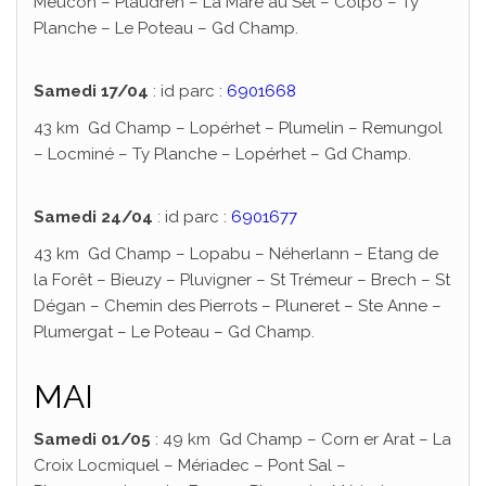
Meucon – Plaudren – La Mare au Sel – Colpo – Ty
Planche – Le Poteau – Gd Champ.
Samedi 17/04
: id parc :
6901668
43 km Gd Champ – Lopérhet – Plumelin – Remungol
– Locminé – Ty Planche – Lopérhet – Gd Champ.
Samedi 24/04
: id parc :
6901677
43 km Gd Champ – Lopabu – Néherlann – Etang de
la Forêt – Bieuzy – Pluvigner – St Trémeur – Brech – St
Dégan – Chemin des Pierrots – Pluneret – Ste Anne –
Plumergat – Le Poteau – Gd Champ.
MAI
Samedi 01/05
: 49 km Gd Champ – Corn er Arat – La
Croix Locmiquel – Mériadec – Pont Sal –