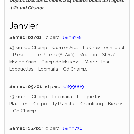
Départ tous les samedis à 14 heures place de l’église
à Grand Champ
Janvier
Samedi 02/01
: id.parc :
6898358
43 km Gd Champ – Corn er Arat – La Croix Locmiquel
– Plescop – Le Poteau (St Avé) – Meucon – St Avé –
Mongolérian – Camp de Meucon – Morbouleau –
Locqueltas – Locmaria – Gd Champ.
Samedi 09/01
: id parc :
6899669
43 km Gd Champ – Locmaria – Locqueltas –
Plaudren – Colpo – Ty Planche – Chanticoq – Bieuzy
– Gd Champ.
Samedi 16/01
: id parc :
6899724