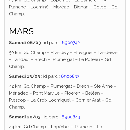
47 km Gd Champ – Lopérhet – La Barrière – Ty
Planche – Locminé – Moréac – Bignan – Colpo – Gd
Champ.
MARS
Samedi 06/03
: id parc :
6900742
50 km Gd Champ – Brandivy – Pluvigner – Landévant
– Landaul – Brech – Plumergat – Le Poteau – Gd
Champ.
Samedi 13/03
: id parc :
6900837
42 km Gd Champ – Plumergat – Brech – Ste Anne –
Mériadec – Pont Marville – Ploeren – Béléan –
Plescop – La Croix Locmiquel – Corn er Arat – Gd
Champ.
Samedi 20/03
: id parc :
6900843
44 km Gd Champ – Lopérhet – Plumelin – La