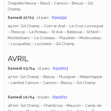
Chapelle Neuve – Baud – Camors – Bieuzy – Gd
Champ.
Samedi 27/03
: id parc :
6901592
49 km Gd Champ – Corn er Arat – La Croix Locmiquel
– Plescop – Le Poteau – St Avé – Bellevue – St Nolf –
Monterblanc – Le Croiseau – Plaudren – Morbouleau
– Locqueltas – Locmaria – Gd Champ.
AVRIL
Samedi 03/04
: id parc :
6901603
47 km Gd Champ – Bieuzy – Pluvigner – Malachappe
– Lambel Camors – Camors – Bieuzy – Gd Champ
Samedi 10/04
: id parc :
6901617
48 km Gd Champ – Chanticoq – Meucon – Camp de