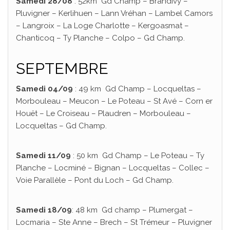
Samedi 28/08
: 52km Gd Champ – Brandivy –
Pluvigner – Kerlihuen – Lann Vréhan – Lambel Camors
– Langroix – La Loge Charlotte – Kergoasmat –
Chanticoq – Ty Planche – Colpo – Gd Champ.
SEPTEMBRE
Samedi 04/09
: 49 km Gd Champ – Locqueltas –
Morbouleau – Meucon – Le Poteau – St Avé – Corn er
Houët – Le Croiseau – Plaudren – Morbouleau –
Locqueltas – Gd Champ.
Samedi 11/09
: 50 km Gd Champ – Le Poteau – Ty
Planche – Locminé – Bignan – Locqueltas – Collec –
Voie Parallèle – Pont du Loch – Gd Champ.
Samedi 18/09
: 48 km Gd champ – Plumergat –
Locmaria – Ste Anne – Brech – St Trémeur – Pluvigner